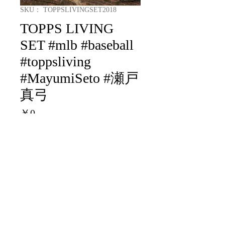
SKU： TOPPSLIVINGSET2018
TOPPS LIVING
SET #mlb #baseball
#toppsliving
#MayumiSeto #瀬戸
真弓
価
￥0
格
在庫なし
BROTHERS.CO.LTD
2-11-13-2F KANDA MISAKICHO.CHIYODAKU.TOKYO
101-0061
101-0061
東京都千代田区神田三崎町2-11-13-2F