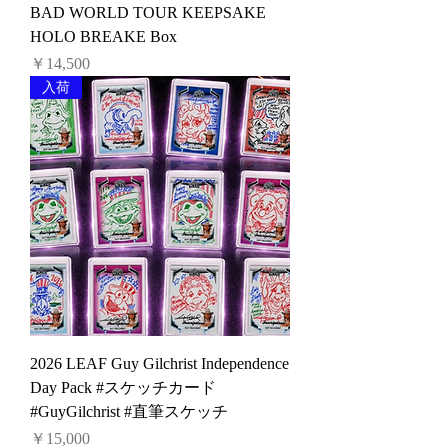
BAD WORLD TOUR KEEPSAKE
HOLO BREAKE Box
価格
￥14,500
入荷
2026 LEAF Guy Gilchrist Independence
Day Pack #スケッチカード
#GuyGilchrist #直筆スケッチ
価格
￥15,000