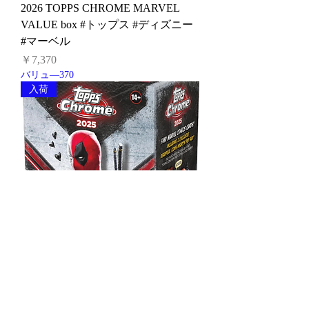
2026 TOPPS CHROME MARVEL
VALUE box #トップス #ディズニー
#マーベル
価格
￥7,370
バリュ―370
入荷
2025 TOPPS CHROME DEADPOOL
VALUE box #マーベル #トップス #