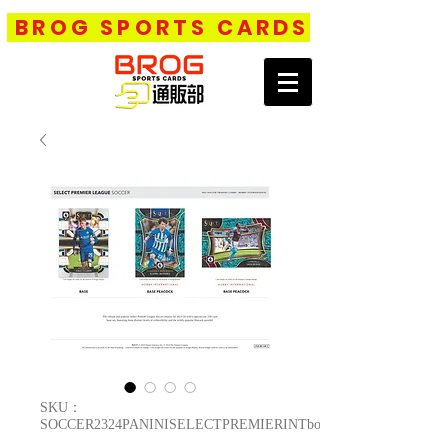
BROG SPORTS CARDS
SKU：
SOCCER2324PANINISELECTPREMIERINTbox