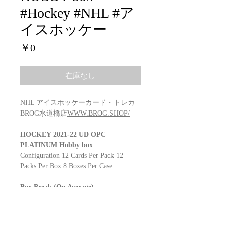
#Hockey #NHL #ア
イスホッケー
価
￥0
格
在庫なし
NHL アイスホッケーカード・トレカ
BROG水道橋店
WWW.BROG.SHOP/
HOCKEY 2021-22 UD OPC
PLATINUM Hobby box
Configuration 12 Cards Per Pack 12
Packs Per Box 8 Boxes Per Case
Box Break (On Average)
1 Autograph Card
12 Photo Driven, Platinum Die-Cuts
and/or Sweet Selections Insert Cards