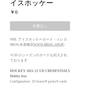
イスホッケー
価
￥0
格
在庫なし
NHL アイスホッケーカード・トレカ
BROG水道橋店
WWW.BROG.SHOP/
※20-21シーズンのカードも封入され
ております
HOCKEY 2021-22 UD CREDENTIALS
Hobby box
Configuration: 20 boxes/8 packs/6 cards
Box Break (On Average)
(1) Autograph or Non-Auto Card
(2) Tech Insert Cards
(5) Serial Numbered Cards