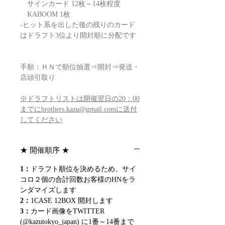
サインカード 12枚～14枚程度
KABOOM 1枚
-ヒット系を出した後の残りのカード
はドラフト3位より開封順に分配です
手順：ＨＮで順位抽選⇒開封⇒発送・
店頭引取り
※ドラフトリストは開催翌日の20：00
までにbrothers.kazu@gmail.comに送付
してください
★ 開催順序 ★
1：
ドラフト順位を決めるため、サイ
コロ２個の合計回数お客様のHNをラ
ンダマイズします
2：
1CASE 12BOX 開封します
3：
カード画像をTWITTER
(@kazutokyo_japan) に1番～14番まで