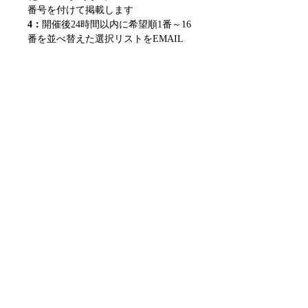
番号を付けて掲載します
4：
開催後24時間以内に希望順1番～16
番を並べ替えた選択リストをEMAIL
にてお送りして頂きます
1位の方は1種類選択
2位～13位の方は順位分ご選択してい
ただきます、リストをメールしてくだ
さい
注意 ※5位の方は5種類 ※上から
希望順に記載してください
14位の方はメールはお送りいただく必
要がありません。
5：
発送 or 引き取り
YOUTUBE LIVE
LIVE STREAM ⇒
YOUTUBE LIVE
HIT IMAGES
CUSTOMERS HITS TWITTER ⇒
HIT