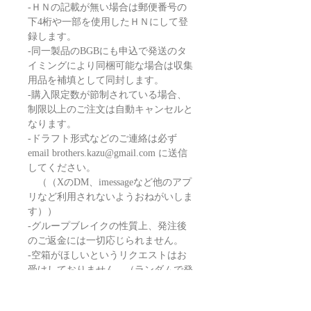
-ＨＮの記載が無い場合は郵便番号の
下4桁や一部を使用したＨＮにして登
録します。
-同一製品のBGBにも申込で発送のタ
イミングにより同梱可能な場合は収集
用品を補填として同封します。
-購入限定数が節制されている場合、
制限以上のご注文は自動キャンセルと
なります。
-ドラフト形式などのご連絡は必ず
email brothers.kazu@gmail.com に送信
してください。
（（XのDM、imessageなど他のアプ
リなど利用されないようおねがいしま
す））
-グループブレイクの性質上、発注後
のご返金には一切応じられません。
-空箱がほしいというリクエストはお
受けしておりません。（ランダムで発
送に使用しています）
最重要
：当店はほぼワンオペでホス