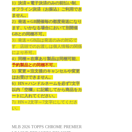
1）決済＝電子決済のみの前払い制、
オフライン決済（お振込）ご利用でき
ません。
2）発送＝GB開催毎の都度発送になり
ます、いかなる場合において別開催
GBとの同梱不可。
3）発送＝GB品は発送のみの対応で
す、店頭でのお渡しは個人情報の関係
により不可。
4）同梱＝在庫あり製品は同梱可能、
予約製品との同梱不可
。
5）変更＝注文後のキャンセルや変更
はお受けできません。
6）HN＝ハンドルネームを必ず7文字
以内「空欄」に記載してから商品をカ
ートに入れてください。
7）HN＝2文字～7文字にしてくださ
い。
MLB 2026 TOPPS CHROME PREMIER