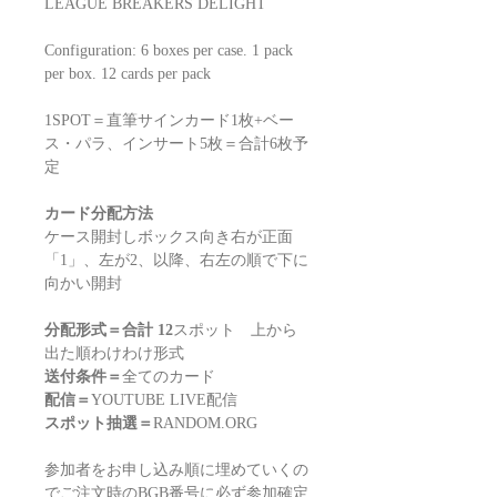
LEAGUE BREAKERS DELIGHT
Configuration: 6 boxes per case. 1 pack
per box. 12 cards per pack
1SPOT＝直筆サインカード1枚+ベー
ス・パラ、インサート5枚＝合計6枚予
定
カード分配方法
ケース開封しボックス向き右が正面
「1」、左が2、以降、右左の順で下に
向かい開封
分配形式＝合計 12
スポット 上から
出た順わけわけ形式
送付条件＝
全てのカード
配信＝
YOUTUBE LIVE配信
スポット抽選＝
RANDOM.ORG
参加者をお申し込み順に埋めていくの
でご注文時のBGB番号に必ず参加確定