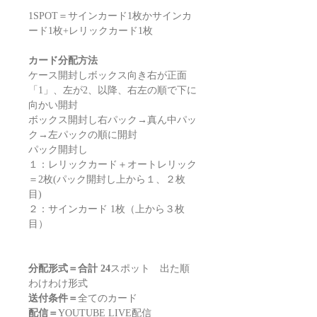
1SPOT＝サインカード1枚かサインカ
ード1枚+レリックカード1枚
カード分配方法
ケース開封しボックス向き右が正面
「1」、左が2、以降、右左の順で下に
向かい開封
ボックス開封し右パック→真ん中パッ
ク→左パックの順に開封
パック開封し
１：レリックカード＋オートレリック
＝2枚(パック開封し上から１、２枚
目)
２：サインカード 1枚（上から３枚
目）
分配形式＝合計 24
スポット 出た順
わけわけ形式
送付条件＝
全てのカード
配信＝
YOUTUBE LIVE配信