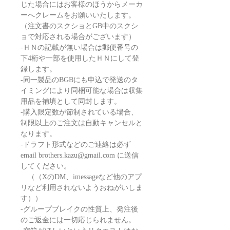
じた場合にはお客様のほうからメーカ
ーへクレームをお願いいたします。
（注文書のスクショとGB中のスクシ
ョで対応される場合がございます）
-ＨＮの記載が無い場合は郵便番号の
下4桁や一部を使用したＨＮにして登
録します。
-同一製品のBGBにも申込で発送のタ
イミングにより同梱可能な場合は収集
用品を補填として同封します。
-購入限定数が節制されている場合、
制限以上のご注文は自動キャンセルと
なります。
-ドラフト形式などのご連絡は必ず
email brothers.kazu@gmail.com に送信
してください。
（（XのDM、imessageなど他のアプ
リなど利用されないようおねがいしま
す））
-グループブレイクの性質上、発注後
のご返金には一切応じられません。