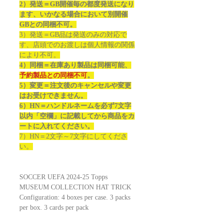
2）発送＝GB開催毎の都度発送になり
ます、いかなる場合において別開催
GBとの同梱不可。
3）発送＝GB品は発送のみの対応で
す、店頭でのお渡しは個人情報の関係
により不可。
4）同梱＝在庫あり製品は同梱可能、
予約製品との同梱不可
。
5）変更＝注文後のキャンセルや変更
はお受けできません。
6）HN＝ハンドルネームを必ず7文字
以内「空欄」に記載してから商品をカ
ートに入れてください。
7）HN＝2文字～7文字にしてくださ
い。
SOCCER UEFA 2024-25 Topps
MUSEUM COLLECTION HAT TRICK
Configuration: 4 boxes per case. 3 packs
per box. 3 cards per pack