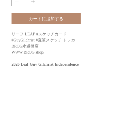
カートに追加する
リーフ LEAF #スケッチカード
#GuyGilchrist #直筆スケッチ トレカ
BROG水道橋店
WWW.BROG.shop/
2026 Leaf Guy Gilchrist Independence
Day Pack
Configuration: 1 SKETCH cards per pack
各パックには、ガイ・ギルクリストの
アートワークとマペットの象徴的なキ
ャラクターたちが融合した直筆のスケ
ッチカードが1枚入っています。
この限定版は、エンターテインメント
のノスタルジーと7月4日の独立記念日
の精神を融合させた一品です。