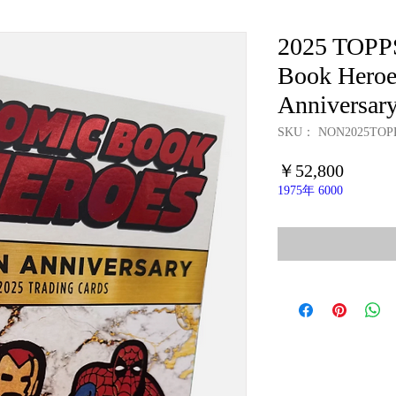
2025 TOPP
Book Heroe
Annivers
SKU： NON2025TOP
価
￥52,800
格
1975年 6000