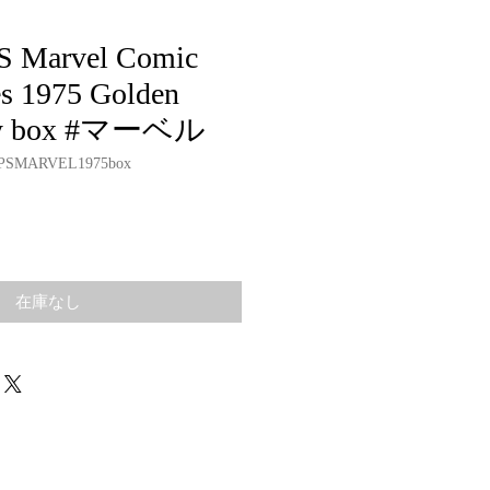
S Marvel Comic
s 1975 Golden
ary box #マーベル
PSMARVEL1975box
在庫なし