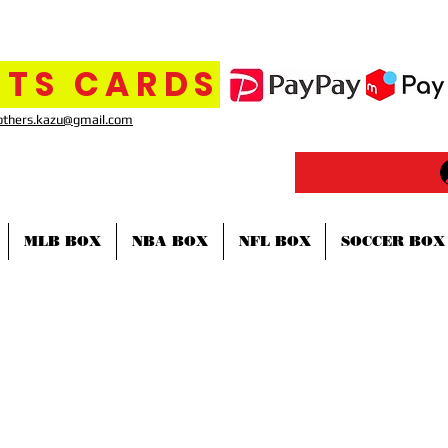
TS CARDS
others.kazu@gmail.com
MLB BOX
NBA BOX
NFL BOX
SOCCER BOX