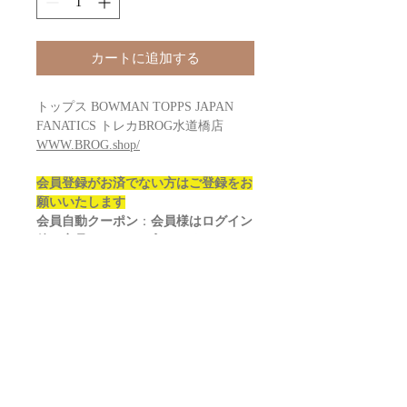
カートに追加する
トップス BOWMAN TOPPS JAPAN
FANATICS トレカBROG水道橋店
WWW.BROG.shop/
会員登録がお済でない方はご登録をお
願いいたします
会員自動クーポン
：
会員様はログイン
後に商品をカートに入れてください
販売価格￥26400
→￥?????になりま
す！？
2025 TOPPS CHROME DUNE
HOBBY Box
Configuration: 12 boxes per case. 10
packs per box. 5 cards per pack.