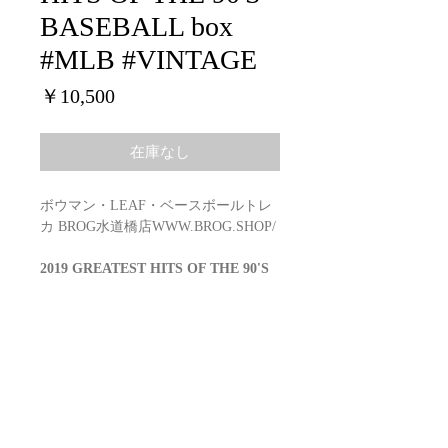
BASEBALL box
#MLB #VINTAGE
価
￥10,500
格
在庫なし
ボウマン・LEAF・ベースボールトレ
カ BROG水道橋店WWW.BROG.SHOP/
2019 GREATEST HITS OF THE 90'S
BASEBALL
Configurations:10 boxes per case/3-5
cards per box
(1pack,3-5 cards)