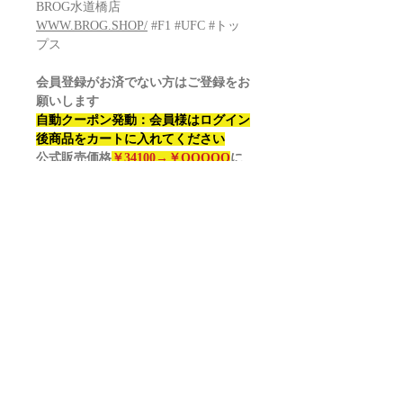
BROG水道橋店
WWW.BROG.SHOP/
#F1 #UFC #トッ
プス
会員登録がお済でない方はご登録をお
願いします
自動クーポン発動：会員様はログイン
後商品をカートに入れてください
公式販売価格
￥34100
→￥OOOOO
に
なります！？
UFC 2025 Topps CHROME UFC
HOBBY box
Configuration: 12 boxes per case. 12
packs per box. 8 cards per pack.
Box Break (on ave)
2 Chrome Autographs
20 Un-numbered Base Parallels
4 Numbered Base Parallels