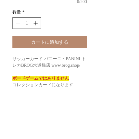
0/200
数量
*
カートに追加する
サッカーカード パニーニ・PANINI ト
レカBROG水道橋店 www.brog.shop/
ボードゲームではありません
コレクションカードになります
未開封ケースでほしい方は数量「6」
にてご注文ください
SOCCER 2026 PANINI PRIZM
MONOPOLY FIFA World Cup
BLASTER Box
Configuration: 6 packs per box. 4 cards