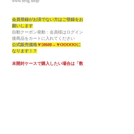
www.brog.shop/
会員登録がお済でない方はご登録をお
願いします
自動クーポン発動：会員様はログイン
後商品をカートに入れてください
公式販売価格
￥50600→￥OOOOO
に
なります！？
未開封ケースで購入したい場合は「数
量8」にてご注文ください
SOCCER 2025-26 TOPPS FINEST
UCC HOBBY box
Configuration: 8 boxes per case. 6 packs
per box. 10 cards per pack
HIT (on ave)
2 Autograph