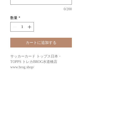
0/200
数量
*
カートに追加する
サッカーカード トップス日本・
TOPPS トレカBROG水道橋店
www.brog.shop/
未開封ケースで購入したい場合は「数
量12」にてご注文ください
SOCCER 2025-26 TOPPS CHROME
UCC HOBBY box
Configuration: 12 boxes per case. 20
packs per box. 4 cards per pack