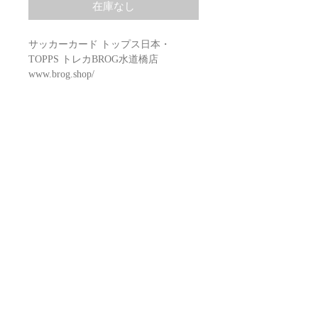
在庫なし
サッカーカード トップス日本・
TOPPS トレカBROG水道橋店
www.brog.shop/
1会計1箱まで
SOCCER 2025-26 TOPPS CHROME
ARSENAL HOBBY box
Configuration: 12 boxes per case.
16 packs per box. 4 cards per pack
HIT (on ave)
2 Autograph
4 Base Card Refractor Parallels
5 or more Numbered Parallels
BROTHERS.CO.LTD