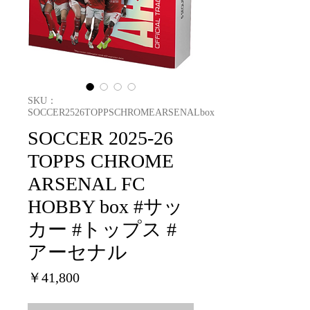
SKU：
SOCCER2526TOPPSCHROMEARSENALbox
SOCCER 2025-26
TOPPS CHROME
ARSENAL FC
HOBBY box #サッ
カー #トップス #
アーセナル
価
￥41,800
格