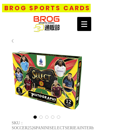
BROG SPORTS CARDS
SKU：
SOCCER2526PANINISELECTSERIEAINTERbox