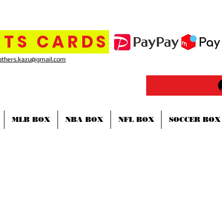
TS CARDS
others.kazu@gmail.com
MLB BOX
NBA BOX
NFL BOX
SOCCER BOX