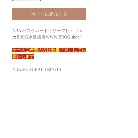
カートに追加する
NBA バスケカード・リーフ社・ トレ
カBROG水道橋店
WWW.BROG.shop/
ケースご希望の方は数量「10」にてお
願いします
NBA 2023 LEAF TRINITY
BASKETBALL box
Configuration: 10 boxes per case. 1 pack
per box. 5 cards per pack.
Box Break (on ave)
5-AUTOGRAPHS
Clear Autographs
Patch Autographs
Dual Autographs