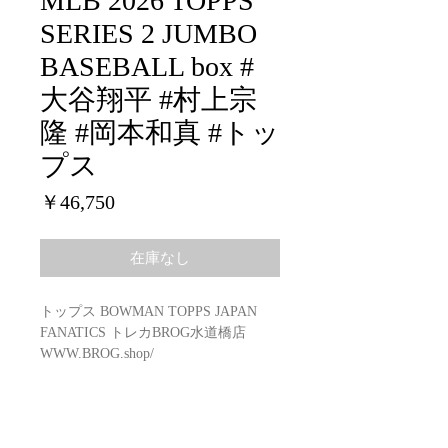
MLB 2026 TOPPS
SERIES 2 JUMBO
BASEBALL box #
大谷翔平 #村上宗
隆 #岡本和真 #トッ
プス
価
￥46,750
格
在庫なし
トップス BOWMAN TOPPS JAPAN
FANATICS トレカBROG水道橋店
WWW.BROG.shop/
MLB 2026 TOPPS SERIES 2
JUMBO
BASEBALL Box
Configuration: 6 boxes per case. 10 packs