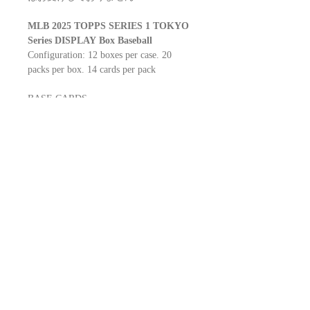
MLB 2025 TOPPS SERIES 1 TOKYO
Series DISPLAY Box Baseball
Configuration: 12 boxes per case. 20
packs per box. 14 cards per pack
BASE CARDS
インサートカード
EXCLUSIVE INSERTS
Stars of Japan
History of Japanese Baseball
World Tour Domination
直筆サインカード
Stars of Japan Autograph Variation
World Tour Domination Autograph
Variation