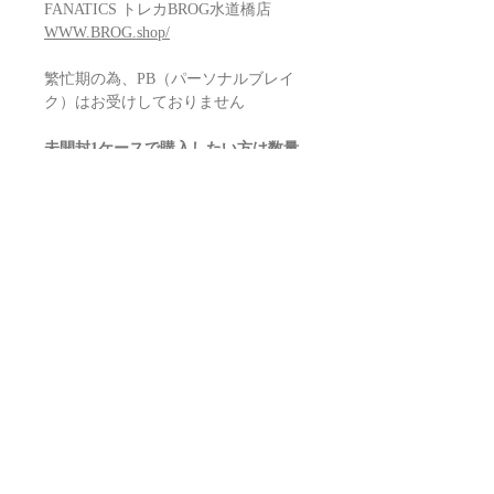
FANATICS トレカBROG水道橋店
WWW.BROG.shop/
繁忙期の為、PB（パーソナルブレイ
ク）はお受けしておりません
未開封1ケースで購入したい方は数量
「6」にてご注文ください
MLB 2024 TOPPS CHROME
UPDATE HOBBY Box Baseball
Configuration: 6 boxes per case. 24 packs
per box. 4 cards per pack
Box Break ( on average )
1 Autograph
1 Or More Numbered Parallels