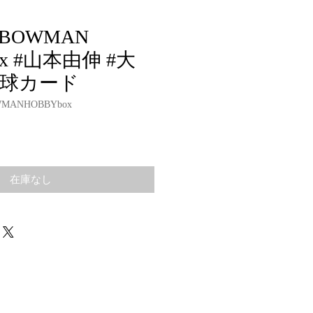
4 BOWMAN
ox #山本由伸 #大
野球カード
WMANHOBBYbox
在庫なし