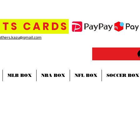
TS CARDS
others.kazu@gmail.com
MLB BOX
NBA BOX
NFL BOX
SOCCER BOX