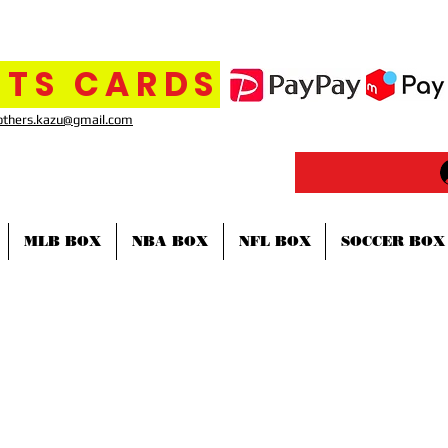
TS CARDS
others.kazu@gmail.com
MLB BOX
NBA BOX
NFL BOX
SOCCER BOX