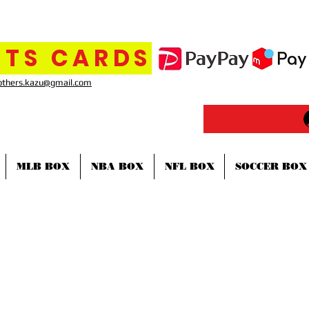
TS CARDS
others.kazu@gmail.com
MLB BOX
NBA BOX
NFL BOX
SOCCER BOX