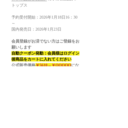
トップス
予約受付開始：2026年1月18日16：30
～
国内発売日：2026年1月23日
会員登録がお済でない方はご登録をお
願いします
自動クーポン発動：会員様はログイン
後商品をカートに入れてください
公式販売価格
￥561
0→￥OOOOO
にな
ります！？
F1 2025 Topps CHROME FORMULA1
VALUE box
Configuration: 40 boxes per case. 6 packs
per box. 4 cards per pack
Look for Chrome Autographs from top
F1 & F2 Talents