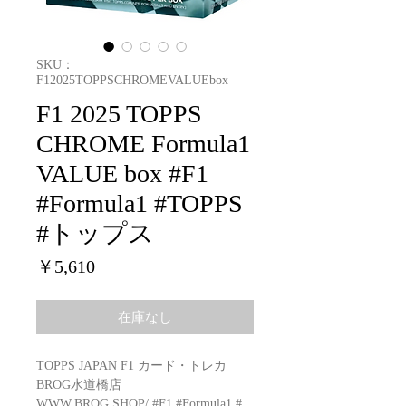
SKU：
F12025TOPPSCHROMEVALUEbox
F1 2025 TOPPS
CHROME Formula1
VALUE box #F1
#Formula1 #TOPPS
#トップス
価
￥5,610
格
在庫なし
TOPPS JAPAN F1 カード・トレカ
BROG水道橋店
WWW.BROG.SHOP/
#F1 #Formula1 #