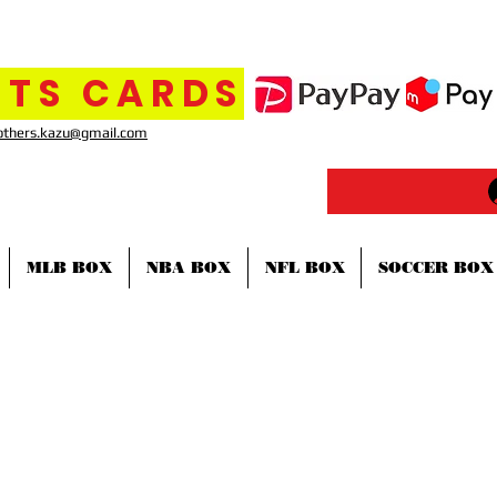
TS CARDS
others.kazu@gmail.com
MLB BOX
NBA BOX
NFL BOX
SOCCER BOX