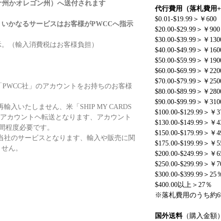
ナ州かオレゴン州）へ送付されます
代行費用（落札費用
$0.01-$19.99＞￥600
いかなるサービスはお客様がPWCCへ指示
$20.00-$29.99＞￥900
$30.00-$39.99＞￥130
。（輸入消費税はお客様負担）
$40.00-$49.99＞￥160
$50.00-$59.99＞￥190
$60.00-$69.99＞￥220
$70.00-$79.99＞￥250
」か米「PWCC社」のアカウントをお持ちのお客様
$80.00-$89.99＞￥280
$90.00-$99.99＞￥310
いたしません、米「SHIP MY CARDS
$100.00-$129.99＞￥3
ノアカウントヘ転送となります、アカウント
$130.00-$149.99＞￥4
週間程度必要です。
$150.00-$179.99＞￥4
当社のサービスとなります、輸入や販売に関
$175.00-$199.99＞￥5
ません。
$200.00-$249.99＞￥6
$250.00-$299.99＞￥7
$300.00-$399.99＞25
$400.00以上＞27％
※落札費用のうち約
国外送料
（購入金額