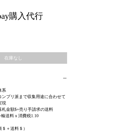
bay購入代行
在庫なし
体系
コンプリ派まで収集用途に合わせて
実現
落札金額$+売り手請求の送料
￥+輸送料ｘ消費税1.10
額＄＋送料＄）