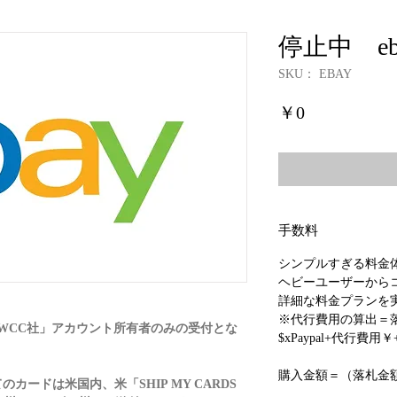
停止中 e
SKU： EBAY
価
￥0
格
手数料
シンプルすぎる料金
ヘビーユーザーから
詳細な料金プランを
※代行費用の算出＝
米「PWCC社」アカウント所有者のみの受付とな
$xPaypal+代行費用
購入金額＝（落札金
ードは米国内、米「SHIP MY CARDS