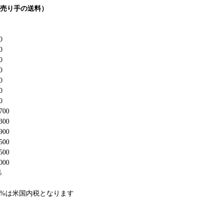
+売り手の送料）
0
0
0
0
0
0
0
700
300
900
500
500
000
％
6%は米国内税となります
）