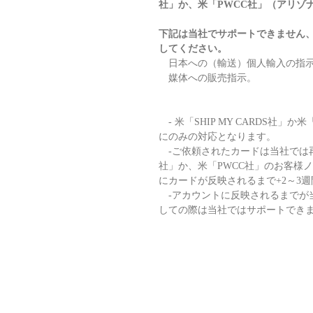
社」か、米「PWCC社」（アリゾ
下記は当社でサポートできません、
してください。
日本への（輸送）個人輸入の指示
媒体への販売指示。
- 米「SHIP MY CARDS社
にのみの対応となります。
-ご依頼されたカードは当社では再輸入
社」か、米「PWCC社」のお客様
にカードが反映されるまで+2～3
-アカウントに反映されるまでが
しての際は当社ではサポートでき