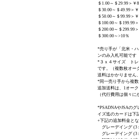
＄1.00～＄29.99＞￥8
＄30.00～＄49.99＞￥
＄50.00～＄99.99＞￥
＄100.00～＄199.99
＄200.00～＄299.99
＄300.00～>10％
*売り手が「北米・
ンのみ入札可能です
*３ｘ４サイズ ト
です。（複数枚オー
送料はかかりません、
*同一売り手から複
追加送料は、1オーク
（代行費用は個々に
*PSADNAやJSA
イズ迄のカードは下
+下記の追加料金と
グレーデイング (3ｘ
グレーデイング (3ｘ