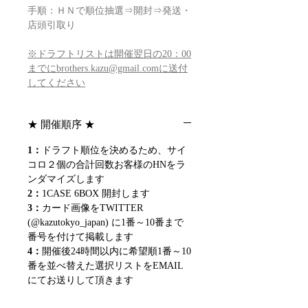
手順：ＨＮで順位抽選⇒開封⇒発送・
店頭引取り
※ドラフトリストは開催翌日の20：00
までにbrothers.kazu@gmail.comに送付
してください
★ 開催順序 ★
1：
ドラフト順位を決めるため、サイ
コロ２個の合計回数お客様のHNをラ
ンダマイズします
2：
1CASE 6BOX 開封します
3：
カード画像をTWITTER
(@kazutokyo_japan) に1番～10番まで
番号を付けて掲載します
4：
開催後24時間以内に希望順1番～10
番を並べ替えた選択リストをEMAIL
にてお送りして頂きます