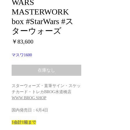
WARS
MASTERWORK
box #StarWars #ス
ターウォーズ
価
￥83,600
格
マスワ1600
在庫なし
スターウォーズ・直筆サイン・スケッ
チカード・トレカBROG水道橋店
WWW.BROG.SHOP
国内発売日：6月4日
1会計1箱まで