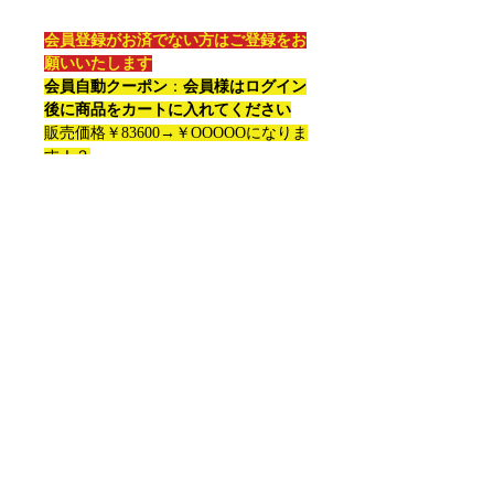
会員登録がお済でない方はご登録をお
願いいたします
会員自動クーポン
：
会員様はログイン
後に商品をカートに入れてください
販売価格￥83600→￥OOOOOになりま
す！？
2025 TOPPS STAR WARS
MASTERWORK Box
Configuration: 8 boxes per case. 4 packs
per box. 5 cards per pack
Box Break (on ave)
2 Autographs
1 Sketch Card/Printing Plate/Autograph
Card
1 Relic Card/Autograph Relic/Autograph
Card