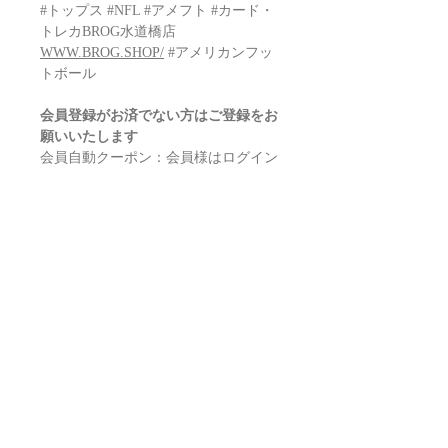
#トップス #NFL #アメフト #カード・
トレカBROG水道橋店
WWW.BROG.SHOP/
#アメリカンフッ
トボール
会員登録がお済でない方はご登録をお
願いいたします
会員自動クーポン：会員様はログイン
後に商品をカートに入れてください
販売価格￥48400→￥OOOOOになり
ます！？
アメフト 2024 TOPPS FINEST
HOBBY Box Football
Configuration: 12 boxes per case. 20
packs per box. 4 cards per pack.
BOX BREAK (on ave)
1 Nucleus Refractor Parallel
2 Refractor Parallels
2 Additional Base Parallels