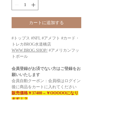
カートに追加する
#トップス #NFL #アメフト #カード・
トレカBROG水道橋店
WWW.BROG.SHOP/
#アメリカンフッ
トボール
会員登録がお済でない方はご登録をお
願いいたします
会員自動クーポン：会員様はログイン
後に商品をカートに入れてください
販売価格￥37400→￥OOOOOになり
ます！？
大学アメフト 2024 BOWMAN
CHROME UNIVERSITY JUMBO
Box Football
Configuration: 12 boxes per case. 12