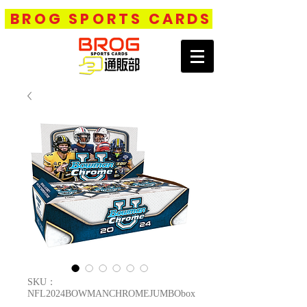
BROG SPORTS CARDS
SKU：
NFL2024BOWMANCHROMEJUMBObox