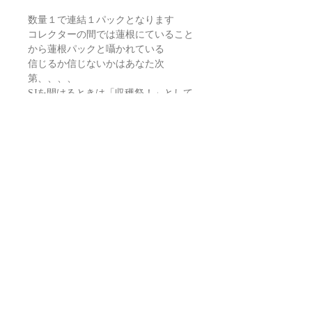
数量１で連結１パックとなります
コレクターの間では蓮根にていること
から蓮根パックと囁かれている
信じるか信じないかはあなた次
第、、、、
SJを開けるときは「収穫祭！」として
お楽しみください。
サインカードが１枚出現予定
MLB 2025 BOWMAN DRAFT SUPER
JUMBO 1PACK BASEBALL
120 cards per pack
PACK Break (on ave )
1 Autographs
1 Axis Inserts
1 Prized Prospects Inserts