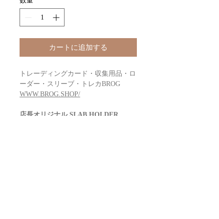
数量
*
カートに追加する
トレーディングカード・収集用品・ロ
ーダー・スリーブ・トレカBROG
WWW.BROG.SHOP/
店長オリジナル SLAB HOLDER
PSA35P厚
COLOR : 2種類 BLACKとBLUE
1パック1枚入り
素材：硬質アルミニウム
重ね置き可能な仕様のため前後のケー
ス表面を傷つけない
推奨のOPP袋は下記になります
〇 クリスタルパック T-10-15 (テープ