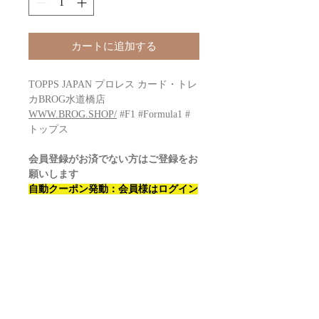
カートに追加する
TOPPS JAPAN プロレス カード・トレ
カBROG水道橋店
WWW.BROG.SHOP/
#F1 #Formula1 #
トップス
会員登録がお済でない方はご登録をお
願いします
自動クーポン発動：会員様はログイン
後商品をカートに入れてください
公式販売価格
￥72600
→￥OOOOO
に
なります！？
プロレス WWE 2025 TOPPS
CHROME WWE x Cactus Jack box
Configuration: 12 boxes per case. 20
packs per box. 4 cards per pack