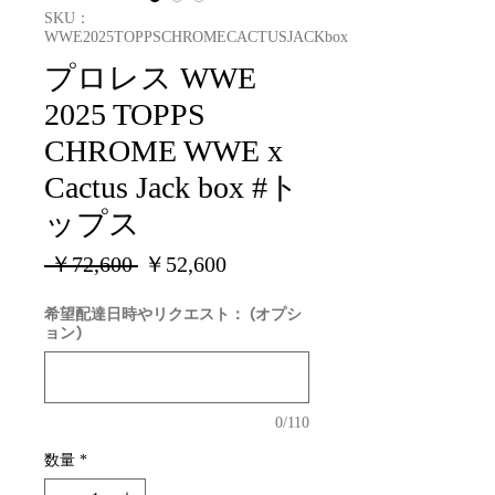
SKU：
WWE2025TOPPSCHROMECACTUSJACKbox
プロレス WWE
2025 TOPPS
CHROME WWE x
Cactus Jack box #ト
ップス
通
セ
 ￥72,600 
￥52,600
常
ー
希望配達日時やリクエスト： (オプシ
価
ル
ョン)
格
価
格
0/110
数量
*